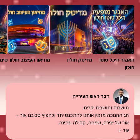
האנגר היכל טוטו 
מדיטק חולון
מוזיאון העיצוב חולון
סינמ
חולון
דבר ראש העירייה
תושבות ותושבים יקרים,
חג החנוכה מזמין אותנו להתכנס יחד ולהפיץ סביבנו אור - 
אור של יצירה, שמחה, קהילה ונתינה. 
גם השנה הכנו עבורכם שלל פעילויות חגיגיות ברחבי העיר: 
עוד
מופעים, סדנאות, סרטים, סיורים, הצגות ופעילויות 